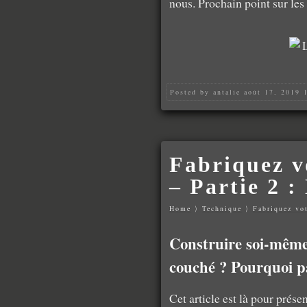
nous. Prochain point sur les
Posted by
antalie
août 17, 2019
Fabriquez v
– Partie 2 :
Home
⟩
Technique
⟩
Fabriquez vot
Construire soi-même
couché ? Pourquoi p
Cet article est là pour prése