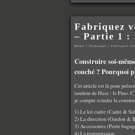
Fabriquez v
– Partie 1 :
Home
⟩
Technique
⟩
Fabriquez vot
Construire soi-même
couché ? Pourquoi p
Cet article est là pour prése
tandem de Hase : le Pino. C’
je compte scinder la constr
1) Le kit cadre (Cadre & Si
2) La direction (Guidon & B
3) Accessoires (Porte baga
4) La transmission