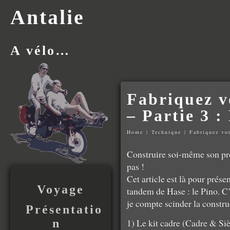
Antalie
A vélo…
Fabriquez v
– Partie 3 :
Home
⟩
Technique
⟩
Fabriquez vo
Construire soi-même son pr
pas !
Cet article est là pour prése
Voyage
tandem de Hase : le Pino. C’
je compte scinder la constr
Présentatio
1) Le kit cadre (Cadre & Si
n